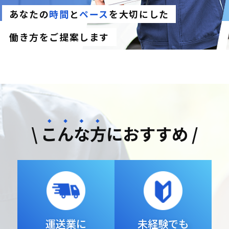
あなたの
時間
と
ペース
を大切にした
働き方をご提案します
\
こんな方
におすすめ /
運送業に
未経験でも